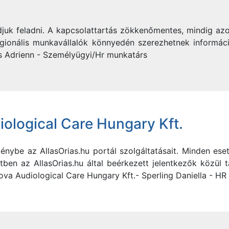
djuk feladni. A kapcsolattartás zökkenőmentes, mindig az
gionális munkavállalók könnyedén szerezhetnek információ
Ács Adrienn - Személyügyi/Hr munkatárs
ological Care Hungary Kft.
énybe az AllasOrias.hu portál szolgáltatásait. Minden ese
tben az AllasOrias.hu által beérkezett jelentkezők közül 
ova Audiological Care Hungary Kft.- Sperling Daniella - HR