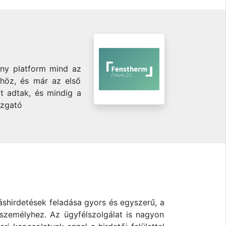
ony platform mind az
khöz, és már az első
t adtak, és mindig a
azgató
áshirdetések feladása gyors és egyszerű, a
 személyhez. Az ügyfélszolgálat is nagyon