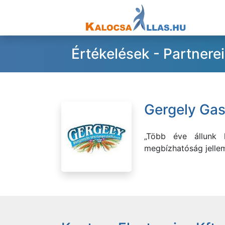
Értékelések - Partnere
Gergely Gas
„Több éve állunk k
megbízhatóság jellem