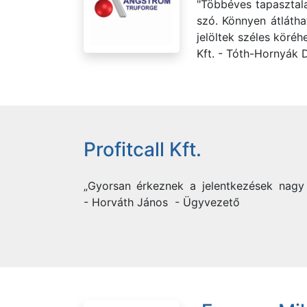
"Többéves tapasztala
szó. Könnyen átláthat
jelöltek széles köréh
Kft. - Tóth-Hornyák 
Profitcall Kft.
„Gyorsan érkeznek a jelentkezések nagy 
- Horváth János - Ügyvezető