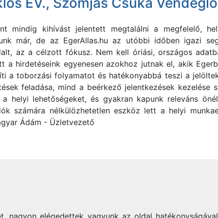
lós EV., Szomjas Csuka Vendéglő
ént mindig kihívást jelentett megtalálni a megfelelő,
tunk már, de az EgerAllas.hu az utóbbi időben igazi seg
alt, az a célzott fókusz. Nem kell óriási, országos adat
tt a hirdetéseink egyenesen azokhoz jutnak el, akik Ege
díti a toborzási folyamatot és hatékonyabbá teszi a jelölt
detések feladása, mind a beérkező jelentkezések kezelése
a helyi lehetőségeket, és gyakran kapunk releváns önél
k számára nélkülözhetetlen eszköz lett a helyi munkaer
gyar Ádám - Üzletvezető
t, nagyon elégedettek vagyunk az oldal hatékonyságával."