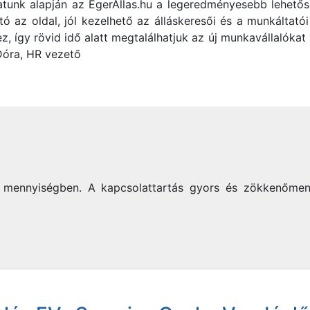
tunk alapján az EgerAllas.hu a legeredményesebb lehetőség
ó az oldal, jól kezelhető az álláskeresői és a munkáltatói 
ez, így rövid idő alatt megtalálhatjuk az új munkavállalóka
Dóra, HR vezető
mennyiségben. A kapcsolattartás gyors és zökkenőmentes