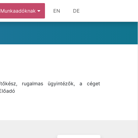
Munkaadóknak
EN
DE
ítőkész, rugalmas ügyintézők, a céget
 Előadó