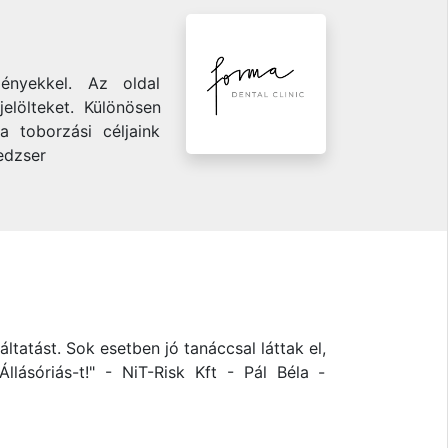
ényekkel. Az oldal
elölteket. Különösen
 toborzási céljaink
edzser
ltatást. Sok esetben jó tanáccsal láttak el,
lásóriás-t!" - NiT-Risk Kft - Pál Béla -