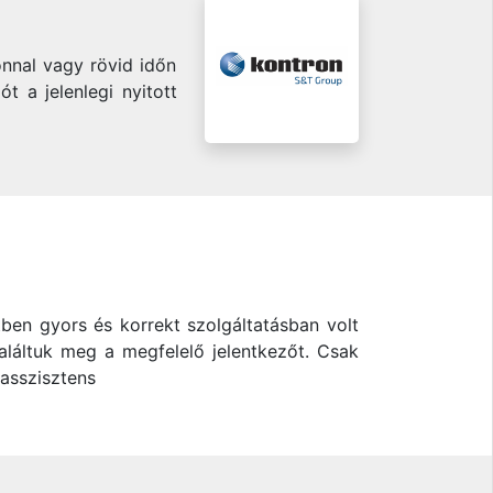
onnal vagy rövid időn
t a jelenlegi nyitott
tben gyors és korrekt szolgáltatásban volt
találtuk meg a megfelelő jelentkezőt. Csak
 asszisztens