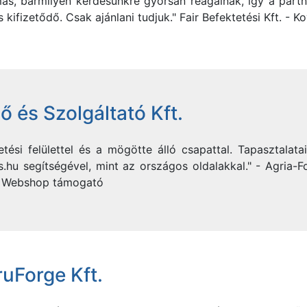
as, bármilyen kérdésünkre gyorsan reagálnak, így a partner
 kifizetődő. Csak ajánlani tudjuk." Fair Befektetési Kft. -
 és Szolgáltató Kft.
tési felülettel és a mögötte álló csapattal. Tapasztalat
as.hu segítségével, mint az országos oldalakkal." - Agria-
 - Webshop támogató
uForge Kft.