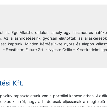
ket az EgerAllas.hu oldalon, amely egy hasznos és haték
 Az álláshirdetéseink gyorsan eljutottak az álláskereső
ést kaptunk. Minden kérdésünkre gyors és alapos válasz
. – Fenstherm Future Zrt. - Nyeste Csilla – Kereskedelmi ig
ési Kft.
ozitív tapasztalatunk van a portállal kapcsolatban. Az áll
oskodik arról, hogy a hirdetések eljussanak a megfelelő