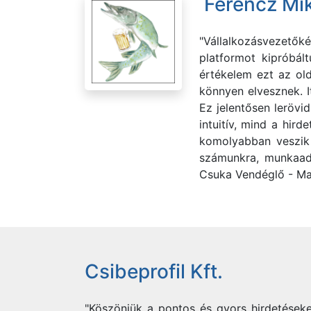
Ferencz Mik
"Vállalkozásvezetők
platformot kipróbál
értékelem ezt az old
könnyen elvesznek. I
Ez jelentősen lerövi
intuitív, mind a hir
komolyabban veszik 
számunkra, munkaadó
Csuka Vendéglő - Ma
Csibeprofil Kft.
"Köszönjük a pontos és gyors hirdetéseke