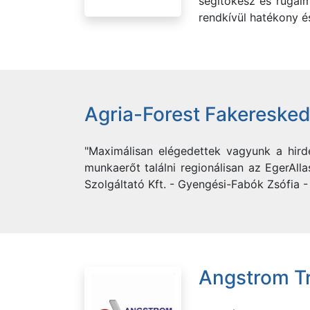
segítőkész és rugalm
rendkívül hatékony és
Agria-Forest Fakereskedő
"Maximálisan elégedettek vagyunk a hirde
munkaerőt találni regionálisan az EgerAll
Szolgáltató Kft. - Gyengési-Fabók Zsófia
Angstrom Tr