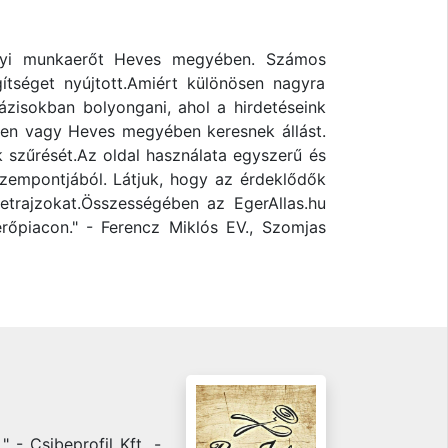
 helyi munkaerőt Heves megyében. Számos
ítséget nyújtott.Amiért különösen nagyra
bázisokban bolyongani, ahol a hirdetéseink
rben vagy Heves megyében keresnek állást.
ek szűrését.Az oldal használata egyszerű és
 szempontjából. Látjuk, hogy az érdeklődők
etrajzokat.Összességében az EgerAllas.hu
őpiacon." - Ferencz Miklós EV., Szomjas
 - Csibeprofil Kft. -