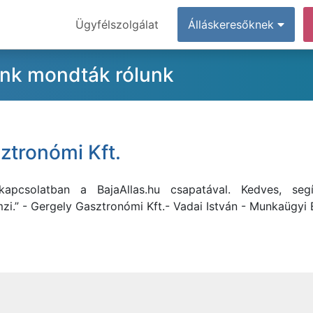
Ügyfélszolgálat
Álláskeresőknek
ink mondták rólunk
ztronómi Kft.
apcsolatban a BajaAllas.hu csapatával. Kedves, seg
zi.” - Gergely Gasztronómi Kft.- Vadai István - Munkaügyi