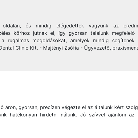
ás oldalán, és mindig elégedettek vagyunk az eredm
zéles körhöz jutnak el, így gyorsan találunk megfelelő j
s a rugalmas megoldásokat, amelyek mindig segítenek a
Dental Clinic Kft. - Majtényi Zsófia - Ügyvezető, praxismen
ő áron, gyorsan, precízen végezte el az általunk kért szolgá
k hatékonyan hirdetni nálunk. Jó szívvel ajánlom az Ál