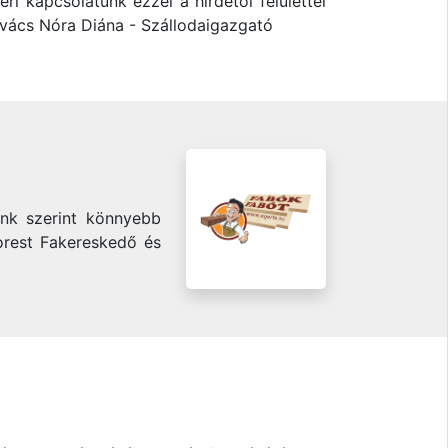
i kapcsolatunk ezzel a hirdetői felülettel
 Kovács Nóra Diána - Szállodaigazgató
aink szerint könnyebb
Forest Fakereskedő és