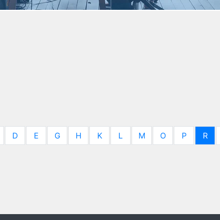
D
E
G
H
K
L
M
O
P
R