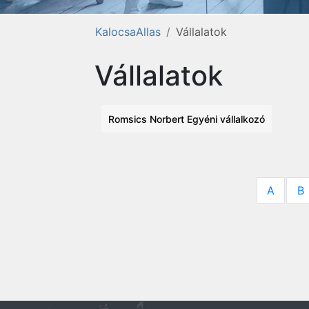
KalocsaAllas
Vállalatok
Vállalatok
Romsics Norbert Egyéni vállalkozó
A
B