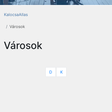
KalocsaAllas
Városok
Városok
D
K