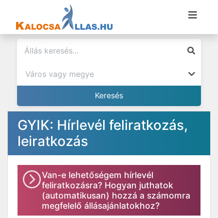
GYIK: Hírlevél feliratkozás,
leiratkozás
Van-e lehetőségem hírlevél
feliratkozásra? Hogyan juthatok
(automatikusan) hozzá a számomra
megfelelő állásajánlatokhoz?