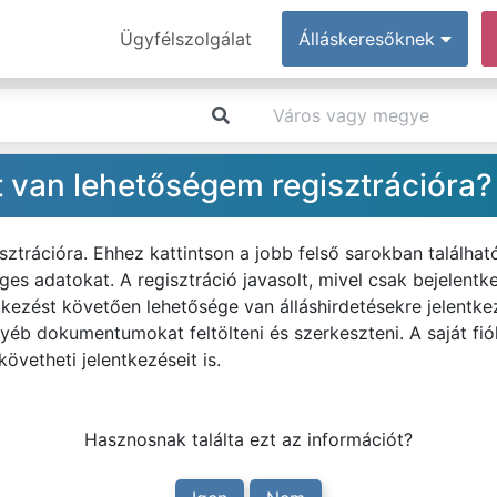
Ügyfélszolgálat
Álláskeresőknek
t van lehetőségem regisztrációra?
sztrációra. Ehhez kattintson a jobb felső sarokban találha
es adatokat. A regisztráció javasolt, mivel csak bejelentke
entkezést követően lehetősége van álláshirdetésekre jelentk
gyéb dokumentumokat feltölteni és szerkeszteni. A saját f
övetheti jelentkezéseit is.
Hasznosnak találta ezt az információt?