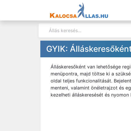
GYIK: Álláskeresőkén
Álláskeresőként van lehetősége regi
menüpontra, majd töltse ki a szükség
oldal teljes funkcionalitását. Bejel
menteni, valamint önéletrajzot és e
kezelheti álláskeresését és nyomon k