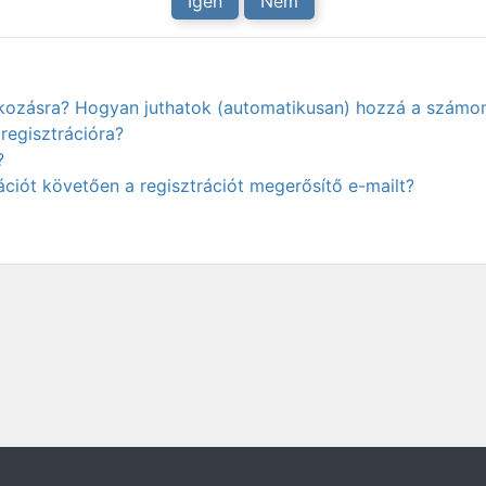
Igen
Nem
atkozásra? Hogyan juthatok (automatikusan) hozzá a számo
regisztrációra?
?
ciót követően a regisztrációt megerősítő e-mailt?