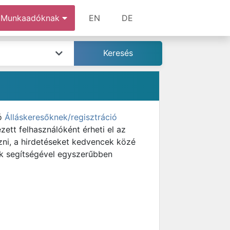
Munkaadóknak
EN
DE
tó
Álláskeresőknek/regisztráció
zett felhasználóként érheti el az
ezni, a hirdetéseket kedvencek közé
iók segítségével egyszerűbben