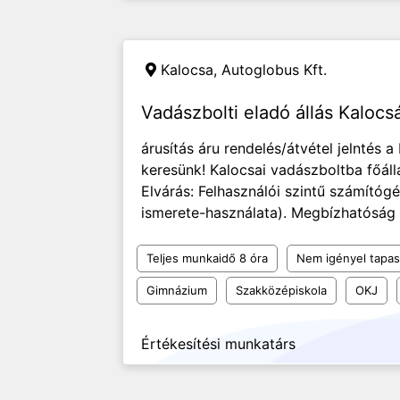
Kalocsa,
Autoglobus Kft.
Vadászbolti eladó állás Kalocs
árusítás áru rendelés/átvétel jelntés 
keresünk! Kalocsai vadászboltba főáll
Elvárás: Felhasználói szintű számítóg
ismerete-használata). Megbízhatóság -
Teljes munkaidő 8 óra
Nem igényel tapas
Gimnázium
Szakközépiskola
OKJ
Értékesítési munkatárs