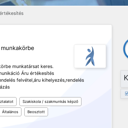
értékesítés
i munkakörbe
körbe munkatársat keres.
unikáció Áru értékesítés
K
endelés felvétel,áru kihelyezés,rendelés
zázás
ztalatot
Szakiskola / szakmunkás képző
Általános
Beosztott