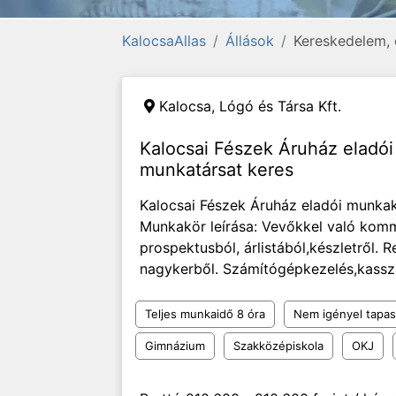
KalocsaAllas
Állások
Kereskedelem, 
Kalocsa,
Lógó és Társa Kft.
Kalocsai Fészek Áruház eladó
munkatársat keres
Kalocsai Fészek Áruház eladói munka
Munkakör leírása: Vevőkkel való komm
prospektusból, árlistából,készletről. R
nagykerből. Számítógépkezelés,kass
Teljes munkaidő 8 óra
Nem igényel tapas
Gimnázium
Szakközépiskola
OKJ