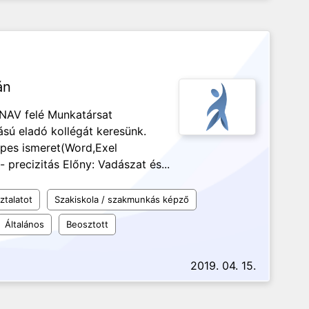
án
a NAV felé Munkatársat
ású eladó kollégát keresünk.
épes ismeret(Word,Exel
 precizitás Előny: Vadászat és...
ztalatot
Szakiskola / szakmunkás képző
Általános
Beosztott
2019. 04. 15.