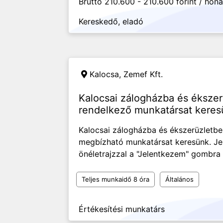
Bruttó 210.600 - 210.600 forint / hón
Kereskedő, eladó
Kalocsa,
Zemef Kft.
Kalocsai zálogházba és ékszer
rendelkező munkatársat keres
Kalocsai zálogházba és ékszerüzletbe 
megbízható munkatársat keresünk. Je
önéletrajzzal a "Jelentkezem" gombra
Teljes munkaidő 8 óra
Általános
Értékesítési munkatárs