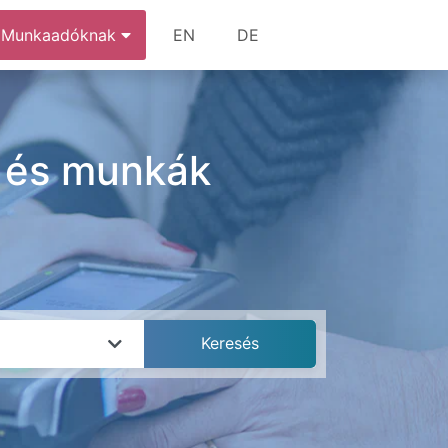
Munkaadóknak
EN
DE
k és munkák