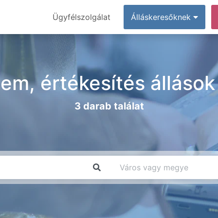
Ügyfélszolgálat
Álláskeresőknek
em, értékesítés álláso
3 darab találat