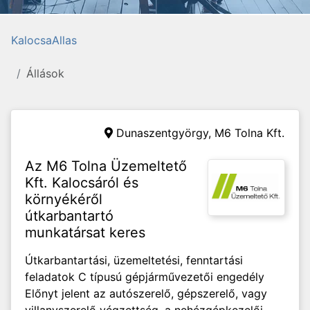
KalocsaAllas
Állások
Dunaszentgyörgy,
M6 Tolna Kft.
Az M6 Tolna Üzemeltető
Kft. Kalocsáról és
környékéről
útkarbantartó
munkatársat keres
Útkarbantartási, üzemeltetési, fenntartási
feladatok C típusú gépjárművezetői engedély
Előnyt jelent az autószerelő, gépszerelő, vagy