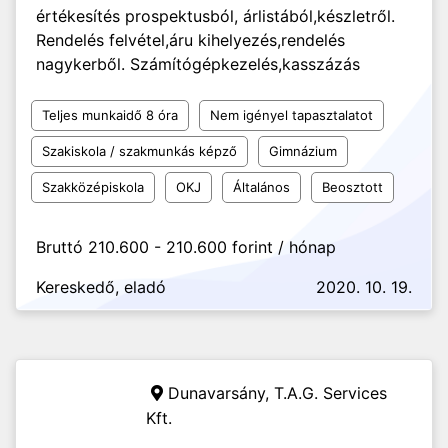
értékesítés prospektusból, árlistából,készletről.
Rendelés felvétel,áru kihelyezés,rendelés
nagykerből. Számítógépkezelés,kasszázás
Teljes munkaidő 8 óra
Nem igényel tapasztalatot
Szakiskola / szakmunkás képző
Gimnázium
Szakközépiskola
OKJ
Általános
Beosztott
Bruttó 210.600 - 210.600 forint / hónap
Kereskedő, eladó
2020. 10. 19.
Dunavarsány,
T.A.G. Services
Kft.