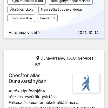
Teljes munkaidő 8 óra
Nem igényel tapasztalatot
Általános iskola
Nem szükséges nyelvtudás
Többműszakos
Beosztott
Autóbusz vezető
2021. 10. 14.
Dunavarsány,
T.A.G. Services
Kft.
Operátor állás
Dunavarsányban
Autók kipufogójába
részecskeszűrők gyártása
Félkész és kész termékek előállítása a