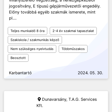
villanyszerelő végzettség, a nehézgépkezelői
jogosítvány, E típusú gépjárművezetői engedély.
Előny továbbá egyéb szakmák ismerete, mint
pl....
Teljes munkaidő 8 óra
2-4 év szakmai tapasztalat
Szakiskola / szakmunkás képző
Nem szükséges nyelvtudás
Többműszakos
Beosztott
Karbantartó
2024. 05. 30.
Dunavarsány,
T.A.G. Services
Kft.