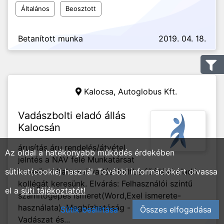
Általános
Beosztott
Betanított munka
2019. 04. 18.
Kalocsa,
Autoglobus Kft.
Vadászbolti eladó állás
Kalocsán
árusítás áru rendelés/átvétel
Az oldal a hatékonyabb működés érdekében
jelntés a NAV felé Munkatársat
sütiket(cookie) használ. További információkért olvassa
keresünk! Kalocsai vadászboltba főállású eladó
kollégát keresünk. Elvárás: Felhasználói szintű
el a
süti tájékoztatót!
számítógépes ismeret(Word,Exel ismerete-
használata). Megbízhatóság - precizitás Előny:
Sütik beállítása
Összes elfogadása
Vadászat és...