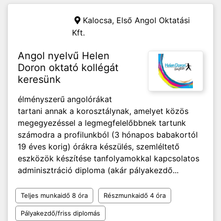
Kalocsa,
Első Angol Oktatási
Kft.
Angol nyelvű Helen
Doron oktató kollégát
keresünk
élményszerű angolórákat
tartani annak a korosztálynak, amelyet közös
megegyezéssel a legmegfelelőbbnek tartunk
számodra a profilunkból (3 hónapos babakortól
19 éves korig) órákra készülés, szemléltető
eszközök készítése tanfolyamokkal kapcsolatos
adminisztráció diploma (akár pályakezdő...
Teljes munkaidő 8 óra
Részmunkaidő 4 óra
Pályakezdő/friss diplomás