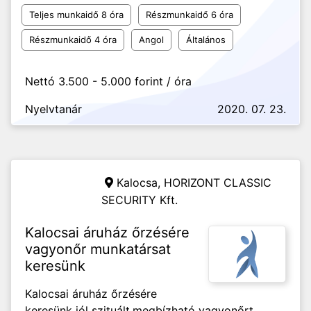
Teljes munkaidő 8 óra
Részmunkaidő 6 óra
Részmunkaidő 4 óra
Angol
Általános
Nettó 3.500 - 5.000 forint / óra
Nyelvtanár
2020. 07. 23.
Kalocsa,
HORIZONT CLASSIC
SECURITY Kft.
Kalocsai áruház őrzésére
vagyonőr munkatársat
keresünk
Kalocsai áruház őrzésére
keresünk jól szituált,megbízható vagyonőrt