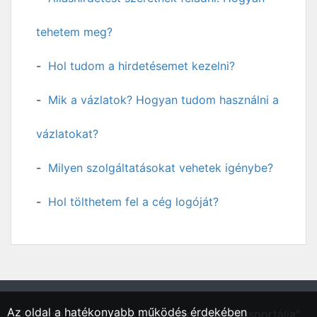
tehetem meg?
Hol tudom a hirdetésemet kezelni?
Mik a vázlatok? Hogyan tudom használni a
vázlatokat?
Milyen szolgáltatásokat vehetek igénybe?
Hol tölthetem fel a cég logóját?
Az oldal a hatékonyabb működés érdekében
"Kalocsa, Bács-Kiskun vármegyei régió állásportálja"