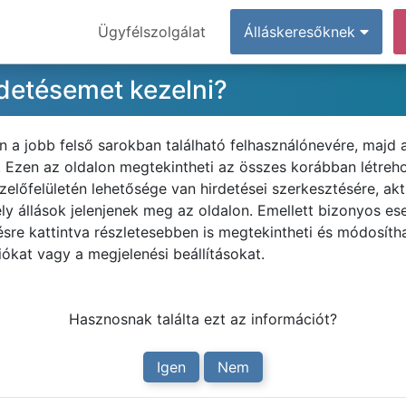
Ügyfélszolgálat
Álláskeresőknek
rdetésemet kezelni?
n a jobb felső sarokban található felhasználónevére, majd
Ezen az oldalon megtekintheti az összes korábban létrehoz
kezelőfelületén lehetősége van hirdetései szerkesztésére, ak
y állások jelenjenek meg az oldalon. Emellett bizonyos es
tésre kattintva részletesebben is megtekintheti és módosítha
ciókat vagy a megjelenési beállításokat.
Hasznosnak találta ezt az információt?
Igen
Nem