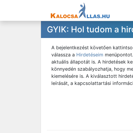
GYIK: Hol tudom a hi
A bejelentkezést követően kattintso
válassza a
Hirdetéseim
menüpontot. 
aktuális állapotát is. A hirdetések 
könnyedén szabályozhatja, hogy mel
kiemelésére is. A kiválasztott hirde
leírását, a kapcsolattartási informá