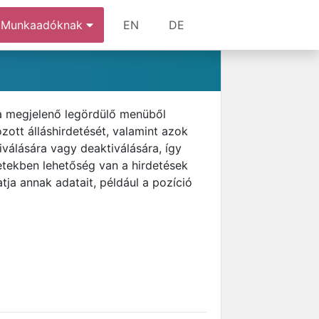
Munkaadóknak
EN
DE
 a megjelenő legördülő menüből
ott álláshirdetését, valamint azok
tiválására vagy deaktiválására, így
etekben lehetőség van a hirdetések
tja annak adatait, például a pozíció