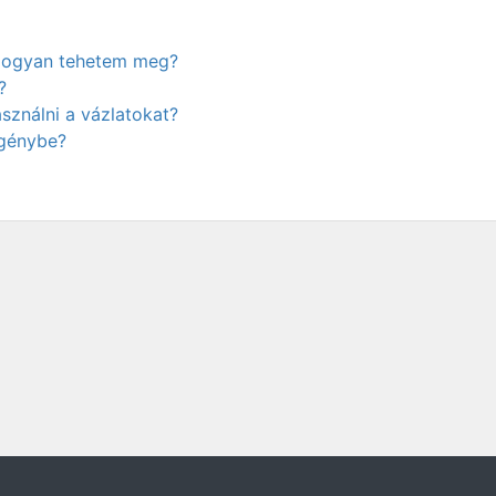
. Hogyan tehetem meg?
?
ználni a vázlatokat?
igénybe?