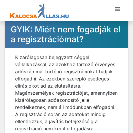
GYIK: Miért nem fogadják el
a regisztrációmat?
Kizárólagosan bejegyzett céggel,
vállalkozással, az azokhoz tartozó érvényes
adószámmal történő regisztrációkat tudjuk
elfogadni. Az ezekben szereplő esetleges
elírás okot ad az elutasításra.
Magánszemélyek regisztrációját, amennyiben
kizárólagosan adóazonosító jellel
rendelkeznek, nem áll módunkban elfogadni.
A regisztráció során az adatokat mindig
ellenőrizzük, a javítás befejezéséig a
regisztráció nem kerül elfogadásra.