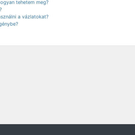
. Hogyan tehetem meg?
?
ználni a vázlatokat?
igénybe?