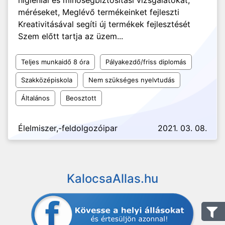
higiéniai és minőségbiztosítási vizsgálatokat,
méréseket, Meglévő termékeinket fejleszti
Kreativitásával segíti új termékek fejlesztését
Szem előtt tartja az üzem...
Teljes munkaidő 8 óra
Pályakezdő/friss diplomás
Szakközépiskola
Nem szükséges nyelvtudás
Általános
Beosztott
Élelmiszer,-feldolgozóipar
2021. 03. 08.
KalocsaAllas.hu