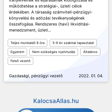
irányelveinek és eljárásainak kidolgozása és
működtetése a stratégiai-, üzleti célok
érdekében. A társaság számviteli-pénzügyi-
könyvelési és adózási tevékenységének
összefogása. Rendszeres (havi) likviditási-
menedzsment, üzleti...
Teljes munkaidő 8 óra
5-9 év szakmai tapasztalat
Egyetem
Nem szükséges nyelvtudás
Általános
Felső vezető
Gazdasági, pénzügyi vezető
2022. 01. 04.
KalocsaAllas.hu