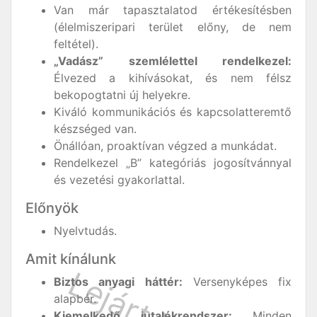
Van már tapasztalatod értékesítésben
(élelmiszeripari terület előny, de nem
feltétel).
„Vadász” szemlélettel rendelkezel:
Élvezed a kihívásokat, és nem félsz
bekopogtatni új helyekre.
Kiváló kommunikációs és kapcsolatteremtő
készséged van.
Önállóan, proaktívan végzed a munkádat.
Rendelkezel „B” kategóriás jogosítvánnyal
és vezetési gyakorlattal.
Előnyök
Nyelvtudás.
Amit kínálunk
Biztos anyagi háttér:
Versenyképes fix
alapbér.
Kiemelkedő jutalékrendszer:
Minden